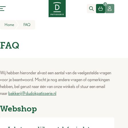
Meteen naar de content
Home van Dudok Patisserie
0
Hoofdmenu
Home
FAQ
FAQ
Wij hebben hieronder alvast een aantal van de veelgestelde vragen
voor je beantwoord. Mocht je nog andere vragen of opmerkingen
hebben, bel gerust naar één van onze winkels of stuur een email
naar
bakkerij@dudokpatisserie.nl
Webshop