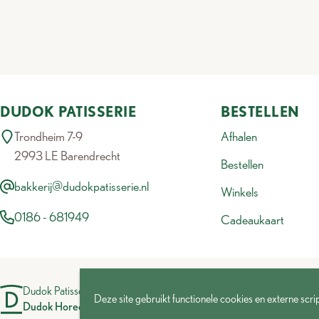
DUDOK PATISSERIE
BESTELLEN
Trondheim 7-9
Afhalen
2993 LE Barendrecht
Bestellen
bakkerij@dudokpatisserie.nl
Winkels
0186 - 681949
Cadeaukaart
Dudok Patisserie is onderdeel van de
Deze site gebruikt functionele cookies en externe scri
Dudok Horeca Groep