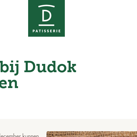
Home van Dudok Patisserie
 bij Dudok
 en
1 december kunnen