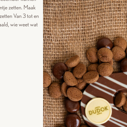
ntje zetten. Maak
zetten Van 3 tot en
ald, wie weet wat