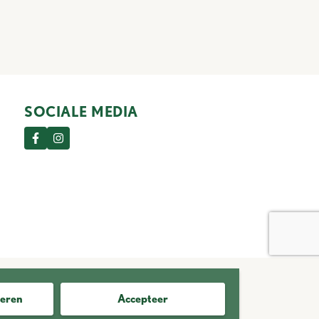
SOCIALE MEDIA
eren
Algemene voorwaarden
Cookie informatie
Accepteer
Dudok.nl