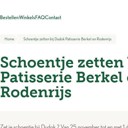
Meteen naar de content
Bestellen
Winkels
FAQ
Contact
Home
Schoentje zetten bij Dudok Patisserie Berkel en Rodenrijs
Schoentje zetten
Patisserie Berkel
Rodenrijs
Zet je schoentje bij Dudok ? Van 25 november tot en met 